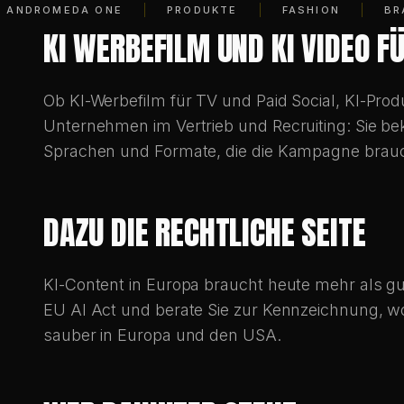
Overhead dazwischen. Das Ergebnis sieht aus wie
WIE GARANTIERT CHRIS JEAN URHEBERRECHTS
DEUTSCHLAND?
Jede Produktion wird entlang des rechtlichen
inklusive EU AI Act und Urheberrecht. Für komm
damit Kampagnen in allen Märkten sauber lauf
PRODUZIERT CHRIS JEAN AUCH IN DÜSSELDO
Ja. Das Studio liegt im Raum Düsseldorf in Kor
Düsseldorf, deutschlandweit und international.