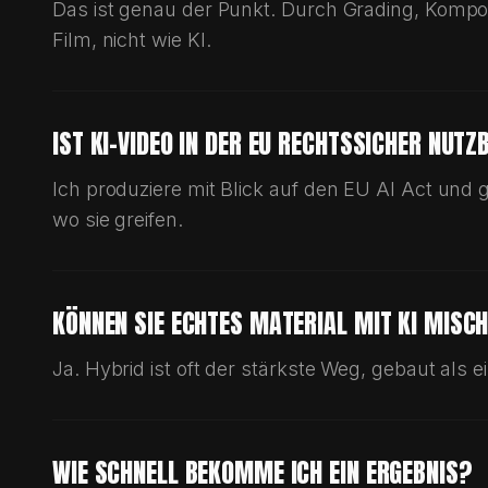
→
DAS GANZE STUDIO
HRIS JEAN
ERLEBE
, Kampagnen und Bilder, die zeigen, wie das Studio arb