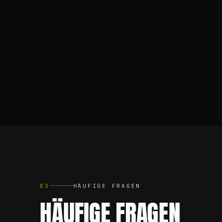
·
WEITERLESEN
WERBEFILM DÜSSELDORF