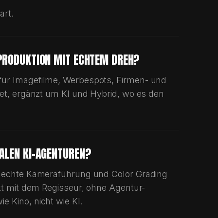
AGEN
sed in Korschenbroich near Düsseldorf, Germany. The studio 
LINK KOPIEREN