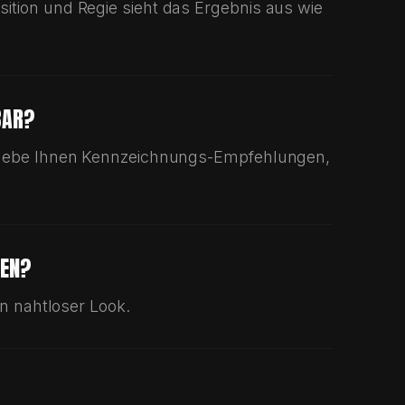
N.
eitet.