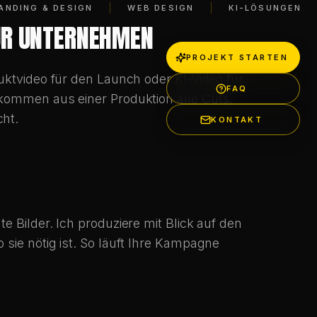
 Kino, nicht wie KI.
SICHERHEIT BEI KI-VIDEOS IN
 Rahmens in Europa und den USA aufgebaut,
erzielle Werbespots ist das entscheidend,
en.
RF?
schenbroich und produziert für Kunden in