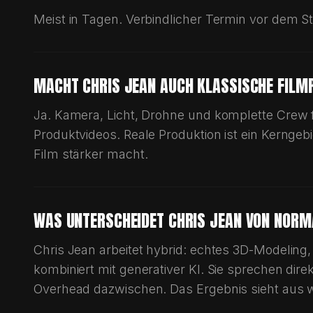
IS JEAN ERLEBEN
PROJEKT ANFR
 film director, 3D animation artist and cinematographer ba