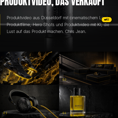
PRODUKTVIDEO, DAS VERKAUFT
BRANDING & DESIGN
Produktvideo aus Düsseldorf mit cinematischem Look.
KI
Produktfilme, Hero Shots und Produktvideo mit KI, die
WEB DESIGN
Lust auf das Produkt machen. Chris Jean.
KI-LÖSUNGEN
BLOG
01
02
DE
EN
03
04